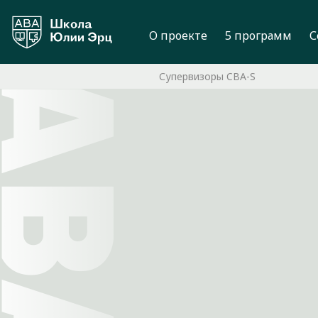
О проекте
5 программ
С
Супервизоры CBA-S