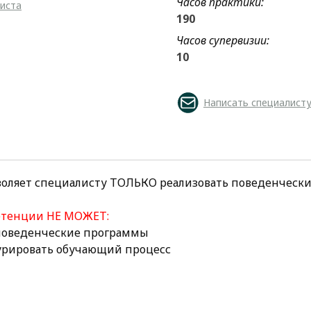
Часов практики:
листа
190
Часов супервизии:
10
Написать специалист
воляет специалисту ТОЛЬКО реализовать поведенческ
етенции НЕ МОЖЕТ:
 поведенческие программы
курировать обучающий процесс