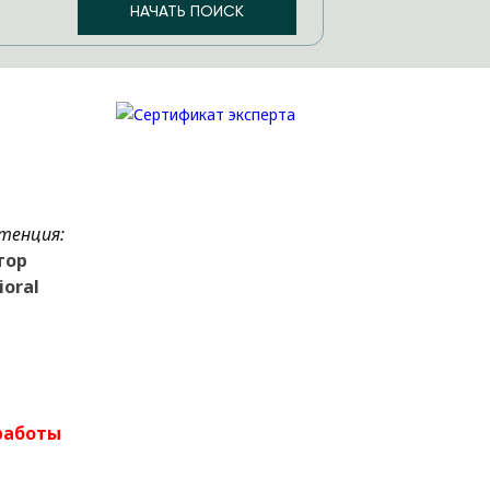
тенция:
тор
ioral
работы