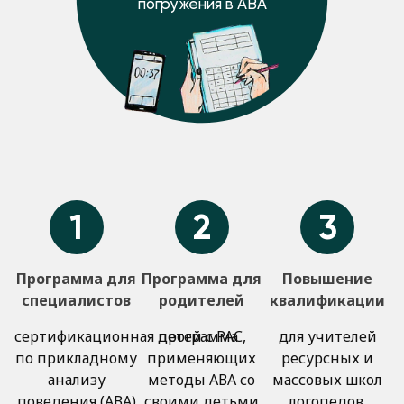
погружения в АВА
1
2
3
Программа для
Программа для
Повышение
специалистов
родителей
квалификации
сертификационная программа
детей с РАС,
для учителей
по прикладному
применяющих
ресурсных и
анализу
методы АВА со
массовых школ
поведения (АВА)
своими детьми
логопедов,