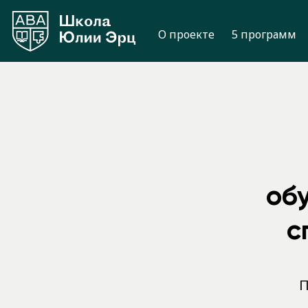
О проекте
5 программ
об
с
П