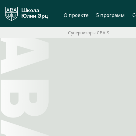
О проекте
5 программ
С
Супервизоры CBA-S