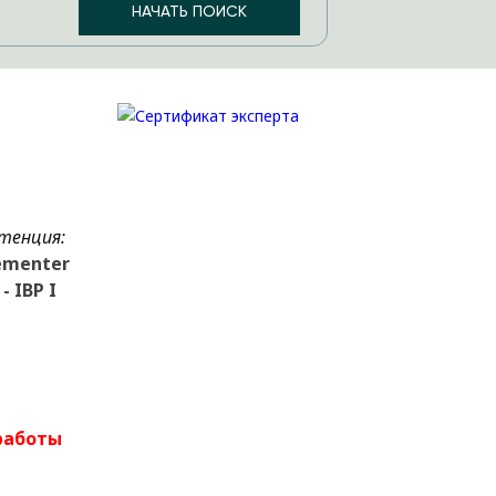
тенция:
ementer
- IBP I
работы