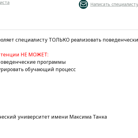
листа
Написать специалист
воляет специалисту ТОЛЬКО реализовать поведенческ
етенции НЕ МОЖЕТ:
 поведенческие программы
курировать обучающий процесс
ческий университет имени Максима Танка