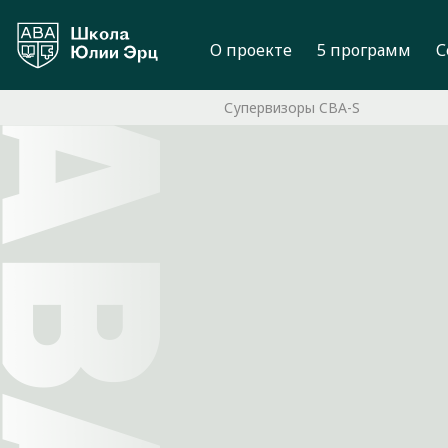
О проекте
5 программ
С
Супервизоры CBA-S