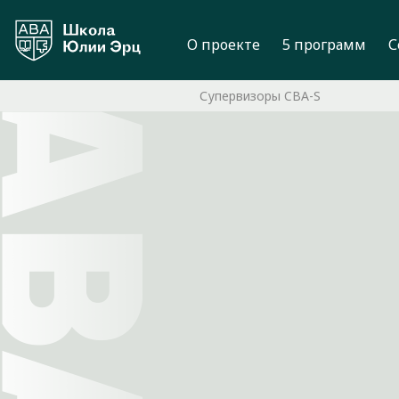
О проекте
5 программ
С
Супервизоры CBA-S