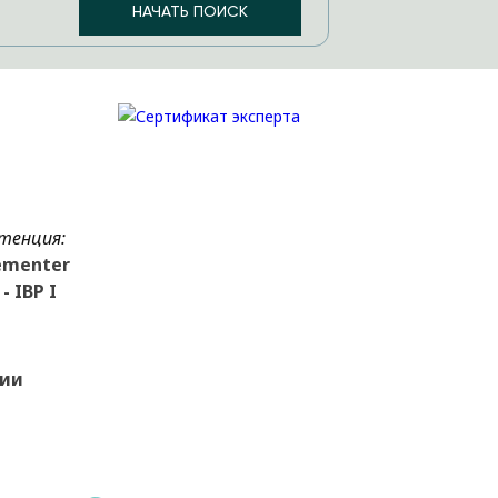
тенция:
ementer
- IBP I
зии