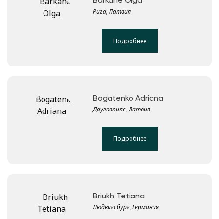
Barkāne Olga
Рига, Латвия
Подробнее
Bogatenko Adriana
Даугавпилс, Латвия
Подробнее
Briukh Tetiana
Людвигсбург, Германия