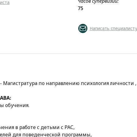
Часов супервизии:
листа
75
Написать специалист
 - Магистратура по направлению психология личности , 
АВА:
ы обучения.
ения в работе с детьми с РАС,
елей для поведенческой программы,