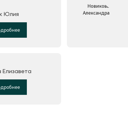
к Юлия
одробнее
 Елизавета
одробнее