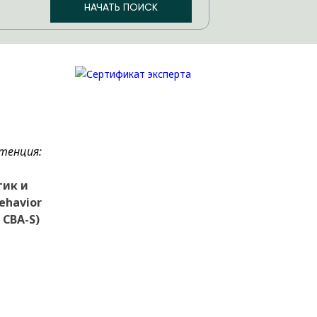
тенция:
тик и
ehavior
 CBA-S)