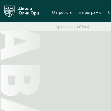
О проекте
5 программ
С
Супервизоры CBA-S