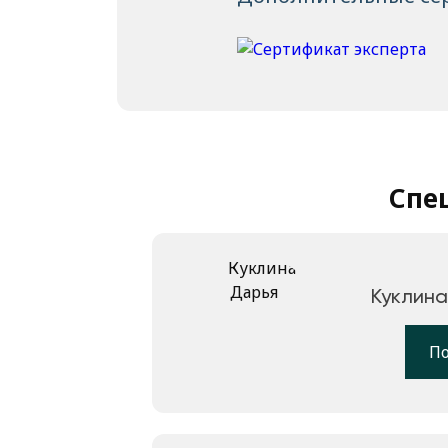
Спе
Куклина
П