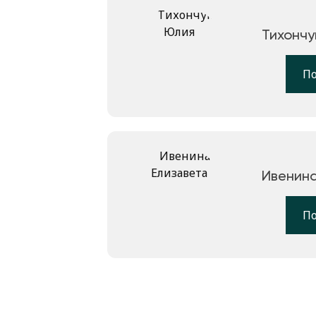
Тихончу
П
Ивенина
П