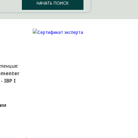
тенция:
ementer
- IBP I
зии