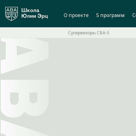
О проекте
5 программ
С
Супервизоры CBA-S