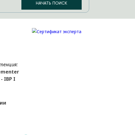
тенция:
ementer
- IBP I
зии