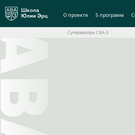
О проекте
5 программ
С
Супервизоры CBA-S