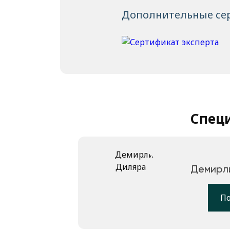
Дополнительные се
Спец
Демирл
П