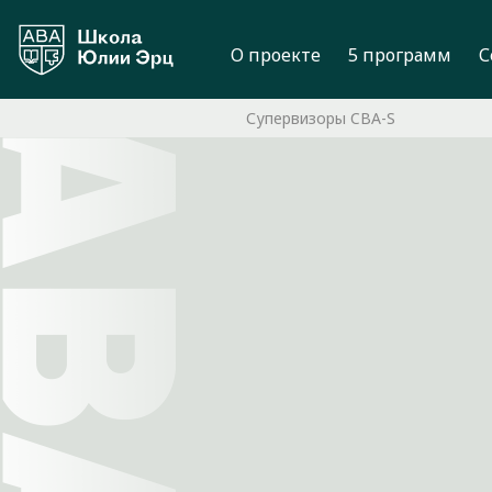
О проекте
5 программ
С
Супервизоры CBA-S