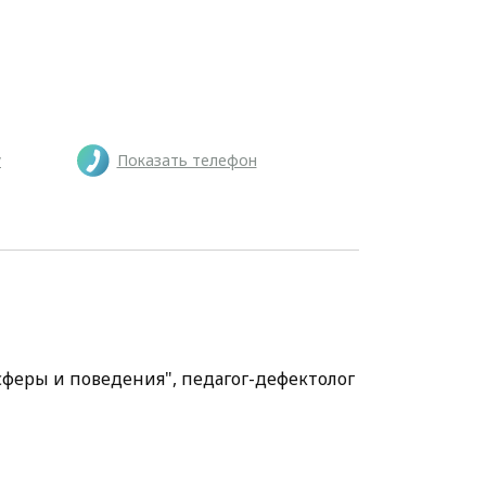
у
Показать телефон
феры и поведения", педагог-дефектолог