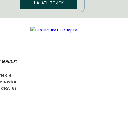
тенция:
тик и
ehavior
 CBA-S)