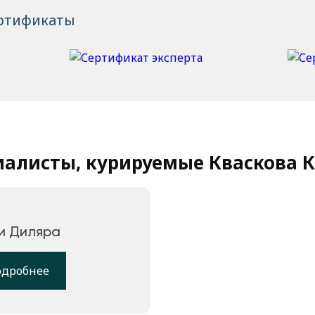
ртификаты
иалисты, курируемые Кваскова К
и Диляра
одробнее