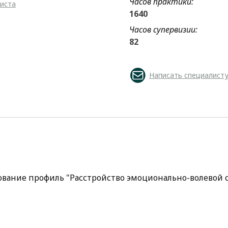
Часов практики:
листа
1640
Часов супервизии:
82
Написать специалист
ование профиль "Расстройство эмоционально-волевой с