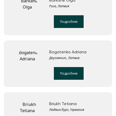
Barkāne Olga
Рига, Латвия
Подробнее
Bogatenko Adriana
Даугавпилс, Латвия
Подробнее
Briukh Tetiana
Людвигсбург, Германия