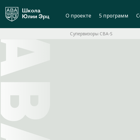
О проекте
5 программ
С
Супервизоры CBA-S