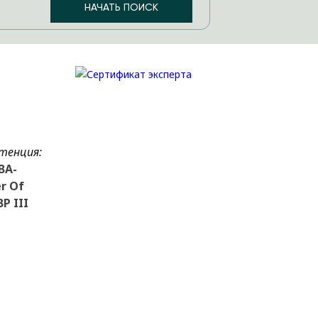
тенция:
ВА-
r Of
P III