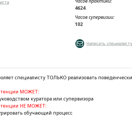
Часов практики:
листа
4624
Часов супервизии:
102
Написать специалист
воляет специалисту ТОЛЬКО реализовать поведенческ
петенции МОЖЕТ:
руководством куратора или супервизора
етенции НЕ МОЖЕТ:
курировать обучающий процесс