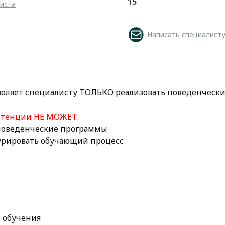
15
листа
Написать специалист
воляет специалисту ТОЛЬКО реализовать поведенческ
етенции НЕ МОЖЕТ:
 поведенческие программы
курировать обучающий процесс
 обучения