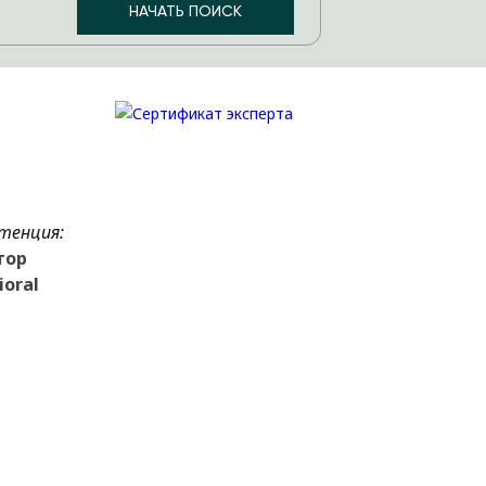
тенция:
тор
ioral