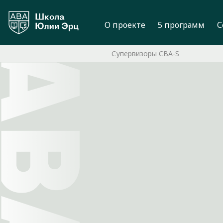
О проекте
5 программ
С
Супервизоры CBA-S