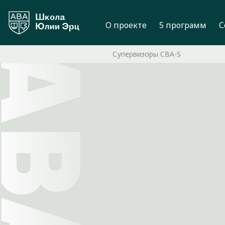
О проекте
5 программ
С
Супервизоры CBA-S