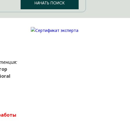
тенция:
тор
ioral
работы