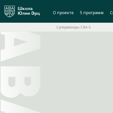
О проекте
5 программ
С
Супервизоры CBA-S