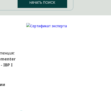
тенция:
ementer
- IBP I
зии