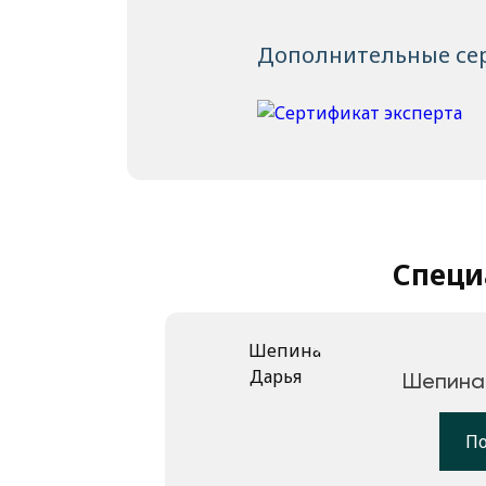
Дополнительные се
Специ
Шепина
П