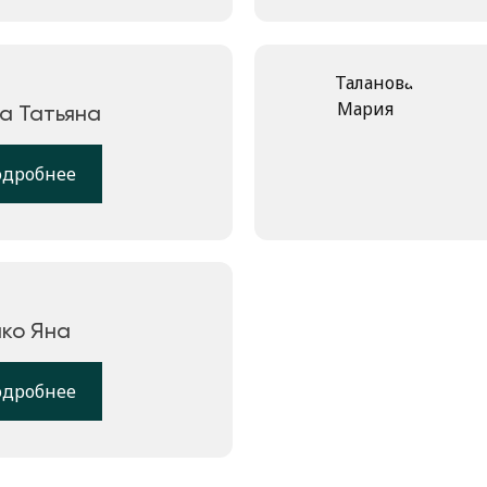
а Татьяна
одробнее
ко Яна
одробнее