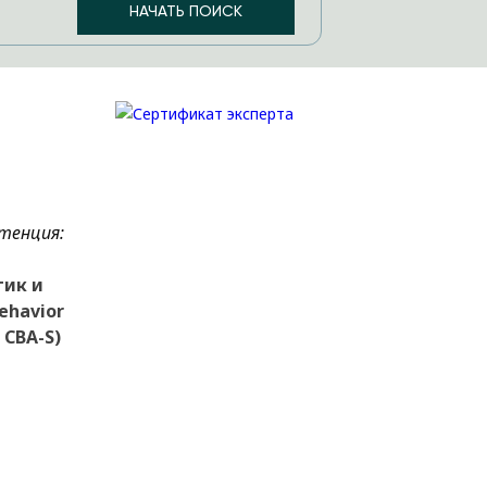
тенция:
тик и
ehavior
 CBA-S)