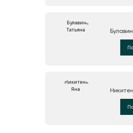
Булавин
П
Никитен
П