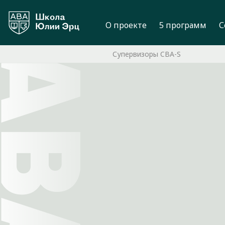
О проекте
5 программ
С
Супервизоры CBA-S