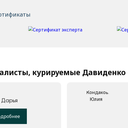
ртификаты
алисты, курируемые Давиденко
 Дарья
одробнее