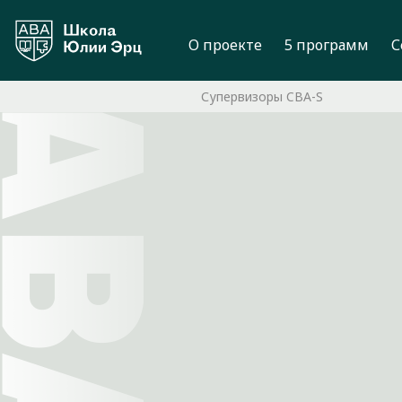
О проекте
5 программ
С
Супервизоры CBA-S