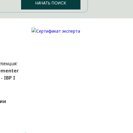
тенция:
ementer
- IBP I
зии