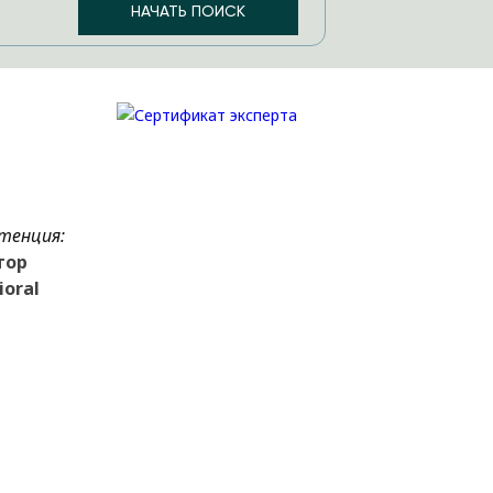
тенция:
тор
ioral