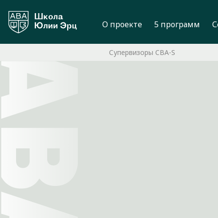
О проекте
5 программ
С
Супервизоры CBA-S