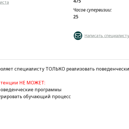
475
листа
Часов супервизии:
25
Написать специалист
воляет специалисту ТОЛЬКО реализовать поведенческ
етенции НЕ МОЖЕТ:
 поведенческие программы
курировать обучающий процесс