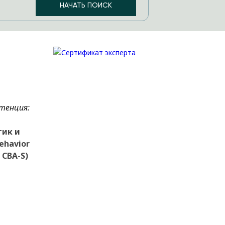
тенция:
тик и
ehavior
 CBA-S)