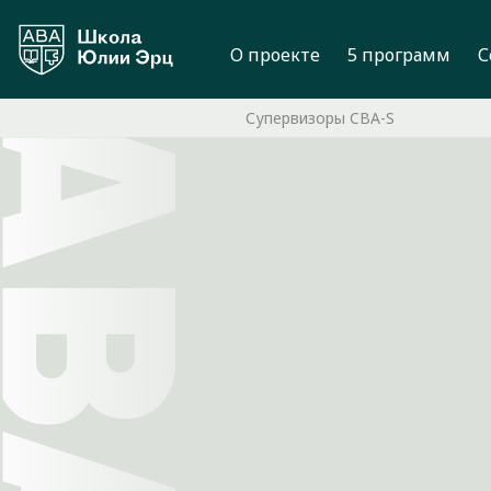
О проекте
5 программ
С
Супервизоры CBA-S