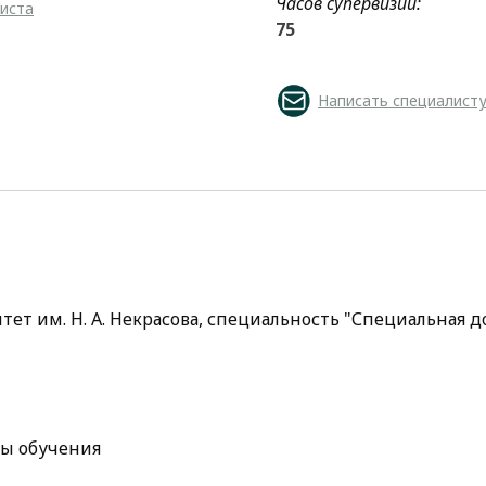
Часов супервизии:
листа
75
Написать специалист
ет им. Н. А. Некрасова, специальность "Специальная д
ы обучения