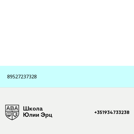
89527237328
+351934733238