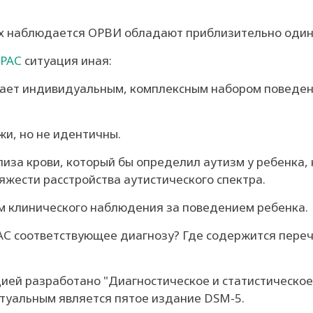
орых наблюдается ОРВИ обладают приблизительно оди
РАС
ситуация иная:
ает индивидуальным, комплексным набором поведени
жи, но не идентичны.
иза крови, который бы определил аутизм у ребенка,
яжести расстройства аутистического спектра.
м клинического наблюдения за поведением ребенка.
АС соответствующее диагнозу? Где содержится переч
ией разработано "Диагностическое и статистическое
ктуальным является пятое издание DSM-5.