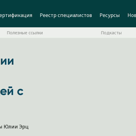
ертификация
Реестр специалистов
Ресурсы
Но
Полезные ссылки
Подкасты
лии
ей с
лы Юлии Эрц