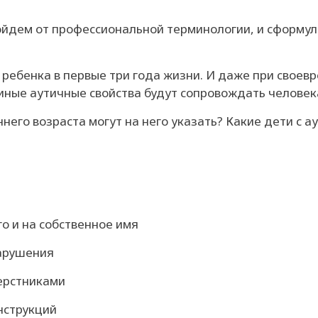
дем от профессиональной терминологии, и сформули
у ребенка в первые три года жизни. И даже при свое
иные аутичные свойства будут сопровождать человека
него возраста могут на него указать? Какие дети с а
го и на собственное имя
нарушения
верстниками
нструкций