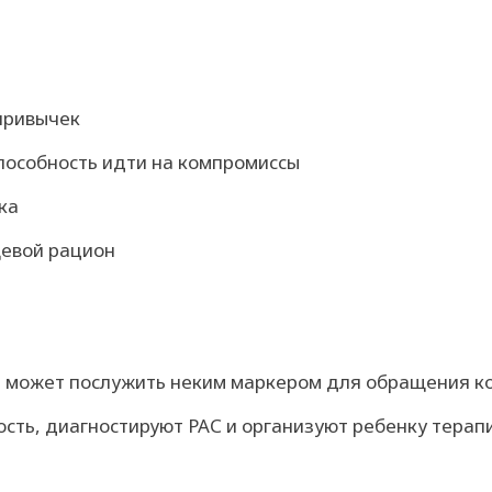
 привычек
способность идти на компромиссы
ка
щевой рацион
н может послужить неким маркером для обращения ко
сть, диагностируют РАС и организуют ребенку тера