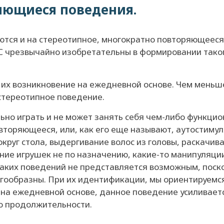
ряющиеся поведения.
тся и на стереотипное, многократно повторяющееся
С чрезвычайно изобретательны в формировании таког
их возникновение на ежедневной основе. Чем меньш
стереотипное поведение.
ьно играть и не может занять себя чем-либо функцио
повторяющееся, или, как его еще называют, аутостиму
круг стола, выдергивание волос из головы, раскачив
ие игрушек не по назначению, какие-то манипуляции
таких поведений не представляется возможным, поско
гообразны. При их идентификации, мы ориентируемс
на ежедневной основе, данное поведение усиливается
о продолжительности.